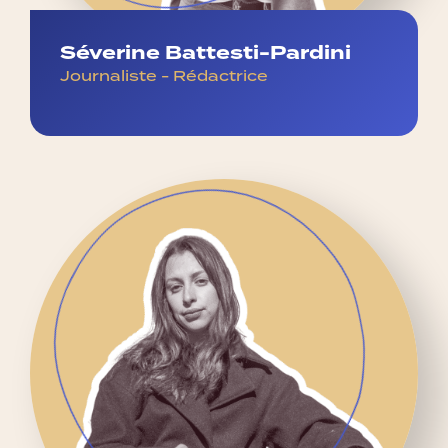
Séverine Battesti-Pardini
Journaliste - Rédactrice