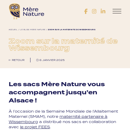
ACCUEIL
/
LE BLOG MÈRE NATURE
/
ZOOM SUR LA MATERNITÉ DE WISSEMBOURG
Zoom sur la maternité de
Wissembourg
RETOUR
6 JANVIER 2025
Les sacs Mère Nature vous
accompagnent jusqu’en
Alsace !
À l’occasion de la Semaine Mondiale de l’Allaitement
Maternel (SMAM), notre
maternité partenaire à
Wissembourg
a distribué nos sacs en collaboration
avec
le projet FEES
.