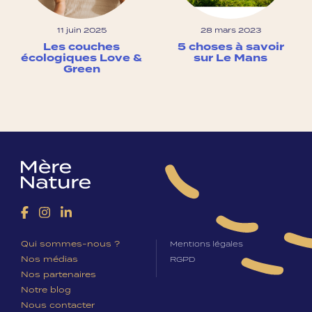
11 juin 2025
28 mars 2023
Les couches
5 choses à savoir
écologiques Love &
sur Le Mans
Green
Qui sommes-nous ?
Mentions légales
Nos médias
RGPD
Nos partenaires
Notre blog
Nous contacter